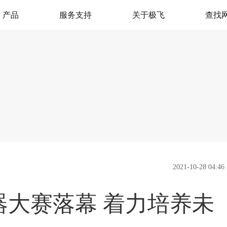
产品
服务支持
关于极飞
查找
极飞服务
我是极飞
产品支持
官方活动
极飞学园
社会责任（CSR）
监督举报
新闻资讯
加入我们
联系我们
2021-10-28 04:46
机器大赛落幕 着力培养未