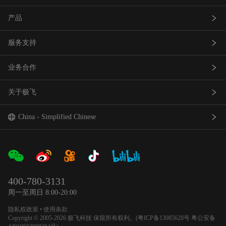
产品
服务支持
农业无人飞机
业务合作
农业无人车
极飞服务
关于极飞
农机自驾仪
极飞学园
查找网点(资质验证）
巡田无人飞机
证书查询
成为渠道合作伙伴
我是极⻜
China - Simplified Chinese
智能农场物联网产品
社会责任
中国 - 简体中文
合作伙伴产品
新闻资讯
Global - English
400-780-3131
农业机器人
官方活动
日本 - 日本語
周一至周日 8:00-20:00
隐私权政策
•
使用条款
加入我们
Copyright © 2005-2026 极飞科技 保留所有权利。(
粤ICP备13085628号
粤公安备